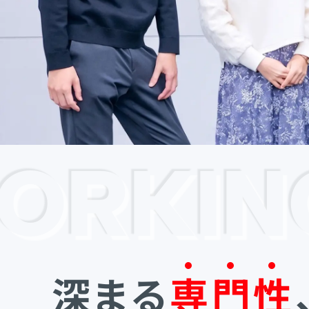
RKING
深まる
専
門
性