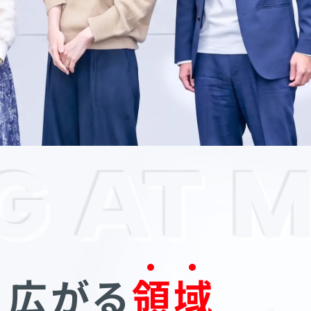
 AT M
、
広がる
領
域