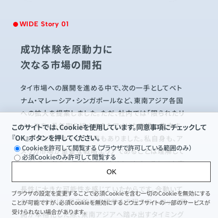
WIDE Story 01
成功体験を原動力に
次なる市場の開拓
タイ市場への展開を進める中で、次の一手としてベト
ナム・マレーシア・シンガポールなど、東南アジア各国
への拡大を提案しました。ただ、社内では「限られたリ
ソースを、長年取り組んできたアメリカ市場へ集中す
このサイトでは、Cookieを使用しています。同意事項にチェックして
『OK』ボタンを押してください。
べきではないか」という声もありました。私自身も、ア
Cookieを許可して閲覧する（ブラウザで許可している範囲のみ）
メリカ市場が重要な戦略エリアであることは理解して
必須Cookieのみ許可して閲覧する
おり、その考えに異論はありませんでした。それでも東
OK
南アジアへの拡大を提案したのは、この地域全体の成
長性に大きな可能性を感じていたからです。今動いて
ブラウザの設定を変更することで必須Cookieを含む一切のCookieを無効にする
おかなければ、将来的に市場参入を狙うヨーロッパ展
ことが可能ですが、必須Cookieを無効にするとウェブサイトの一部のサービスが
受けられない場合があります。
開が本格化した際、東南アジアへ踏み出すタイミング