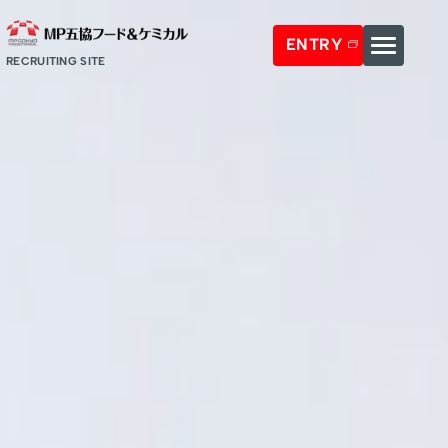
ENTRY
RECRUITING SITE
MENU
MP五協と暮らし
MP五協の仕事
MP五協の仕事一覧
DEEPでWIDEな事例
食品素材事業
DEEP HISTORY
DEEPでWIDEな事例一覧
医薬品原料事業
食品素材事業-多糖類 国内営業
採用情報
化粧品原料事業
食品素材事業-多糖類 海外営業
採用に関するお問い合わせ
工業薬品事業
化粧品原料事業-営業
電子薬剤事業
電子薬剤事業-研究
ENTRY